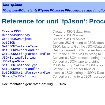
Unit 'fpJson'
[
Overview
][
Constants
][
Types
][
Classes
][Procedures and functio
Reference for unit 'fpJson': Pro
CreateJSON
Create a JSON data item.
CreateJSONArray
Create a JSON array.
CreateJSONObject
Create a JSON object.
GetJSON
Convert JSON string to JSON data s
GetJSONInstanceType
JSON factory: Get the JSONData cl
GetJSONParserHandler
Get the current JSON parser handle
GetJSONStringParserHandler
return the current JSON string to 
JSONStringToString
Convert a JSON-escaped string to a
JSONTypeName
Convert a JSON type to a string.
SetJSONInstanceType
JSON factory: Set the JSONData cla
SetJSONParserHandler
Set the JSON parser handler.
SetJSONStringParserHandler
Install a JSON string to JSON Data 
StringToJSONString
Convert a string to a JSON-escaped
Documentation generated on: Aug 05 2026