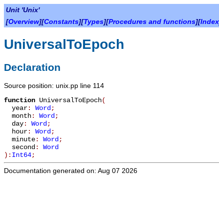
Unit 'Unix'
[
Overview
][
Constants
][
Types
][
Procedures and functions
][
Index
UniversalToEpoch
Declaration
Source position: unix.pp line 114
function
UniversalToEpoch
(
year
:
Word
;
month
:
Word
;
day
:
Word
;
hour
:
Word
;
minute
:
Word
;
second
:
Word
):
Int64
;
Documentation generated on: Aug 07 2026